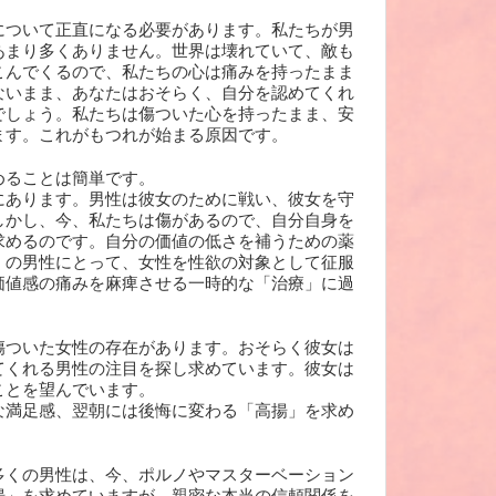
について正直になる必要があります。私たちが男
あまり多くありません。世界は壊れていて、敵も
こんでくるので、私たちの心は痛みを持ったまま
ないまま、あなたはおそらく、自分を認めてくれ
でしょう。私たちは傷ついた心を持ったまま、安
ます。これがもつれが始まる原因です。
めることは簡単です。
にあります。男性は彼女のために戦い、彼女を守
しかし、今、私たちは傷があるので、自分自身を
求めるのです。自分の価値の低さを補うための薬
くの男性にとって、女性を性欲の対象として征服
価値感の痛みを麻痺させる一時的な「治療」に過
傷ついた女性の存在があります。おそらく彼女は
てくれる男性の注目を探し求めています。彼女は
ことを望んでいます。
な満足感、翌朝には後悔に変わる「高揚」を求め
多くの男性は、今、ポルノやマスターベーション