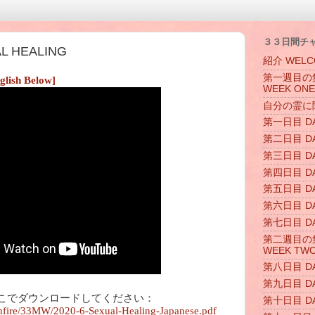
３３日間チ
 HEALING
紹介 WELC
第一週目の集ま
glish Below]
WEEK ONE
自分の霊に聞く L
第一日目 DA
第二日目 DA
第三日目 DA
第四日目 DA
第五日目 DA
第六日目 DA
第七日目 DA
第二週目の集ま
WEEK TW
第八日目 DA
第九日目 DA
、ここでダウンロードしてください：
第十日目 DA
onfire/33MW/2020-6-Sexual-Healing-Japanese.pdf