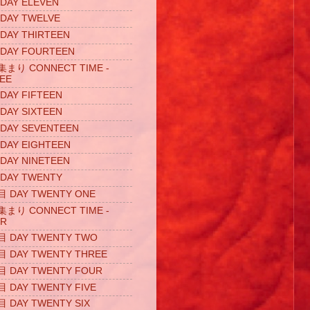
AY ELEVEN
AY TWELVE
AY THIRTEEN
AY FOURTEEN
り CONNECT TIME -
EE
AY FIFTEEN
AY SIXTEEN
AY SEVENTEEN
AY EIGHTEEN
AY NINETEEN
AY TWENTY
DAY TWENTY ONE
り CONNECT TIME -
UR
DAY TWENTY TWO
DAY TWENTY THREE
DAY TWENTY FOUR
DAY TWENTY FIVE
DAY TWENTY SIX