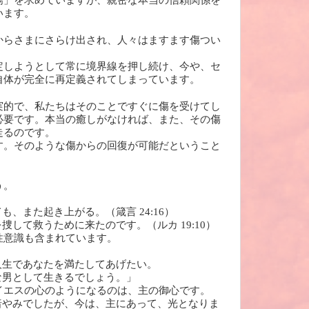
揚」を求めていますが、親密な本当の信頼関係を
います。
からさまにさらけ出され、人々はますます傷つい
定しようとして常に境界線を押し続け、今や、セ
自体が完全に再定義されてしまっています。
実的で、私たちはそのことですぐに傷を受けてし
必要です。本当の癒しがなければ、また、その傷
走るのです。
す。そのような傷からの回復が可能だということ
う。
、また起き上がる。（箴言 24:16）
捜して救うために来たのです。（ルカ 19:10）
性意識も含まれています。
人生であなたを満たしてあげたい。
な男として生きるでしょう。」
イエスの心のようになるのは、主の御心です。
暗やみでしたが、今は、主にあって、光となりま