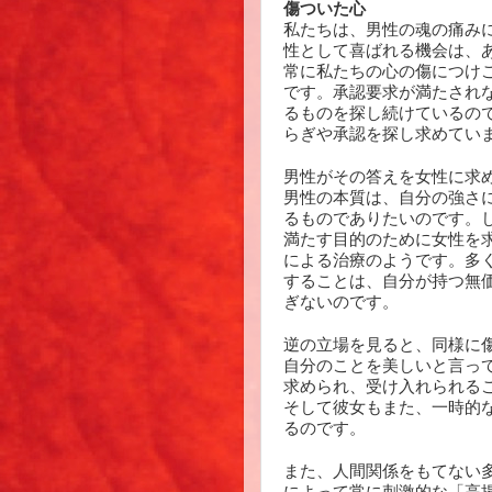
傷ついた心
私たちは、男性の魂の痛み
性として喜ばれる機会は、
常に私たちの心の傷につけ
です。承認要求が満たされ
るものを探し続けているの
らぎや承認を探し求めてい
男性がその答えを女性に求
男性の本質は、自分の強さ
るものでありたいのです。
満たす目的のために女性を
による治療のようです。多
することは、自分が持つ無
ぎないのです。
逆の立場を見ると、同様に
自分のことを美しいと言っ
求められ、受け入れられる
そして彼女もまた、一時的
るのです。
また、人間関係をもてない