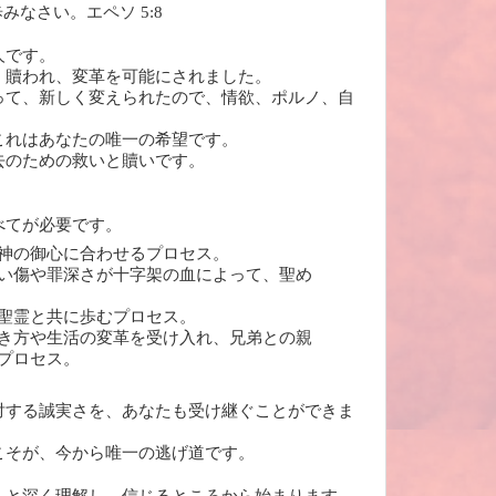
なさい。エペソ 5:8
人です。
、贖われ、変革を可能にされました。
って、新しく変えられたので、情欲、ポルノ、自
これはあなたの唯一の希望です。
去のための救いと贖いです。
べてが必要です。
神の御心に合わせるプロセス。
い傷や罪深さが十字架の血によって、聖め
聖霊と共に歩むプロセス。
き方や生活の変革を受け入れ、兄弟との親
プロセス。
対する誠実さを、あなたも受け継ぐことができま
こそが、今から唯一の逃げ道です。
、と深く理解し、信じるところから始まります。