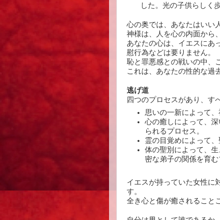
した。光の子供らしく歩み
心の奥では、あなたはいい
神様は、人を心の内面から
あなたの心は、イエスにあ
慰行為などは要りません。
恥と罪悪感との戦いの中、
これは、あなたの性的な過
逃げ道
四つのプロセスがあり、す
思いの一新によって、
心の癒しによって、深
られるプロセス。
霊の目覚めによって、
体の聖別によって、生
密な弟子の関係を育む
イエスが持っていた女性に
す。
全き心と傷が癒されること
自分は男として誰であるか