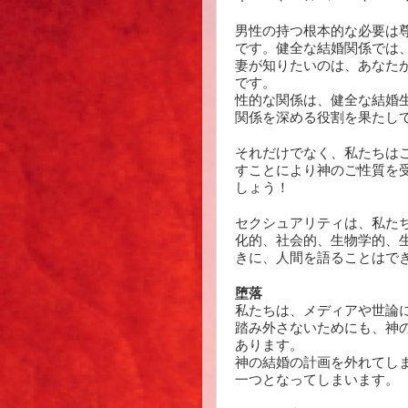
男性の持つ根本的な必要は
です。健全な結婚関係では
妻が知りたいのは、あなた
です。
性的な関係は、健全な結婚
関係を深める役割を果たし
それだけでなく、私たちは
すことにより神のご性質を
しょう！
セクシュアリティは、私た
化的、社会的、生物学的、
きに、人間を語ることはで
堕落
私たちは、メディアや世論
踏み外さないためにも、神
あります。
神の結婚の計画を外れてし
一つとなってしまいます。