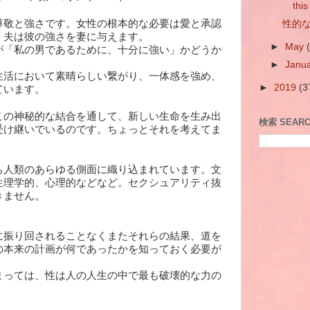
this
尊敬と強さです。女性の根本的な必要は愛と承認
性的な傷
、夫は彼の強さを妻に与えます。
►
May
が「私の男であるために、十分に強い」かどうか
►
Janu
生活において素晴らしい繋がり、一体感を強め、
►
2019
(3
ています。
この神秘的な結合を通して、新しい生命を生み出
検索 SEAR
受け継いでいるのです。ちょっとそれを考えてま
ち人類のあらゆる側面に織り込まれています。文
生理学的、心理的などなど。セクシュアリティ抜
きません。
に振り回されることなくまたそれらの結果、道を
の本来の計画が何であったかを知っておく必要が
まっては、性は人の人生の中で最も破壊的な力の