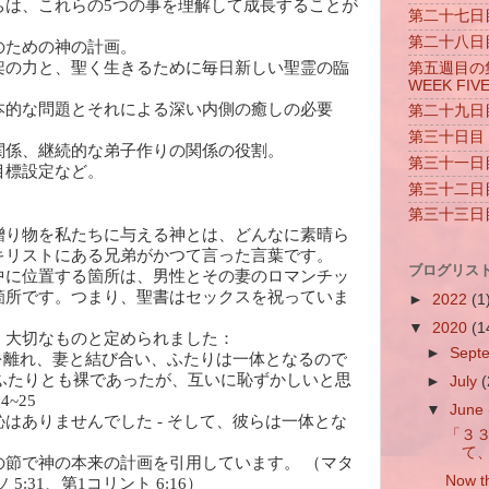
ちは、これらの5つの事を理解して成長することが
第二十七日目 
第二十八日目 
のための神の計画。
架の力と、聖く生きるために毎日新しい聖霊の臨
第五週目の集ま
WEEK FIV
本的な問題とそれによる深い内側の癒しの必要
第二十九日目 
第三十日目 D
関係、継続的な弟子作りの関係の役割。
第三十一日目 
目標設定など。
第三十二日目 
第三十三日目 
贈り物を私たちに与える神とは、どんなに素晴ら
キリストにある兄弟がかつて言った言葉です。
ブログリスト 
中に位置する箇所は、男性とその妻のロマンチッ
箇所です。つまり、聖書はセックスを祝っていま
►
2022
(1
▼
2020
(1
、大切なものと定められました：
►
Sept
を離れ、妻と結び合い、ふたりは一体となるので
ふたりとも裸であったが、互いに恥ずかしいと思
►
July
(
4~25
▼
June
はありませんでした - そして、彼らは一体とな
「３
て
の節で神の本来の計画を引用しています。 （マタ
Now th
ソ 5:31、第1コリント 6:16）