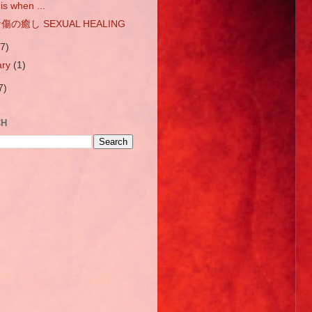
 is when ...
の癒し SEXUAL HEALING
(7)
ary
(1)
7)
CH