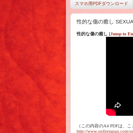
スマホ用PDFダウンロード
性的な傷の癒し SEXUAL
性的な傷の癒し
[Jump to En
（この内容のA4 PDFは
http://www.onfirejapan.com/