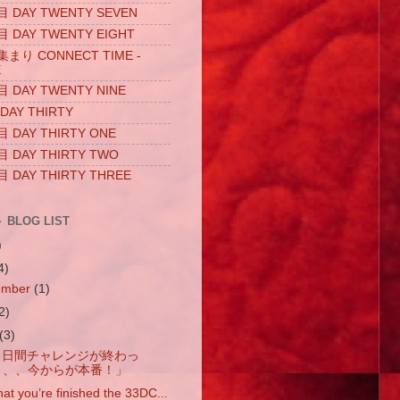
DAY TWENTY SEVEN
DAY TWENTY EIGHT
り CONNECT TIME -
E
DAY TWENTY NINE
AY THIRTY
DAY THIRTY ONE
DAY THIRTY TWO
DAY THIRTY THREE
BLOG LIST
)
4)
ember
(1)
2)
(3)
３日間チャレンジが終わっ
、、、今からが本番！」
at you’re finished the 33DC...