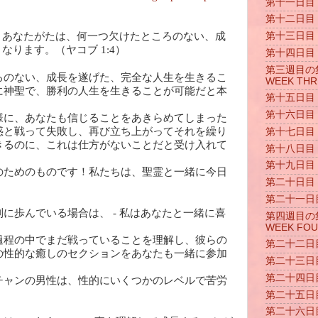
第十一日目 D
第十二日目 D
、あなたがたは、何一つ欠けたところのない、成
第十三日目 D
なります。（ヤコブ 1:4）
第十四日目 D
第三週目の集ま
ろのない、成長を遂げた、完全な人生を生きるこ
WEEK THR
に神聖で、勝利の人生を生きることが可能だと本
第十五日目 D
第十六日目 D
様に、あなたも信じることをあきらめてしまった
惑と戦って失敗し、再び立ち上がってそれを繰り
第十七日目 D
きるのに、これは仕方がないことだと受け入れて
第十八日目 D
第十九日目 D
のためのものです！私たちは、聖霊と一緒に今日
第二十日目 D
第二十一日目 
に歩んでいる場合は、 - 私はあなたと一緒に喜
第四週目の集ま
WEEK FO
過程の中でまだ戦っていることを理解し、彼らの
第二十二日目 
の性的な癒しのセクションをあなたも一緒に参加
第二十三日目 
第二十四日目 
チャンの男性は、性的にいくつかのレベルで苦労
第二十五日目 
第二十六日目 