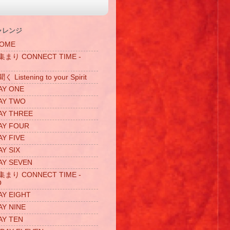
ャレンジ
OME
り CONNECT TIME -
istening to your Spirit
Y ONE
Y TWO
Y THREE
Y FOUR
Y FIVE
Y SIX
Y SEVEN
り CONNECT TIME -
O
Y EIGHT
Y NINE
Y TEN