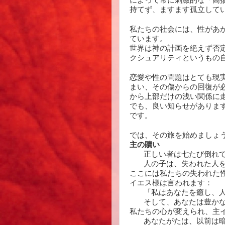
によって常に刺激的な「高
持てず、ますます孤立して
私たちの社会には、性があ
ています。
世界は神の計画を絶えず否
クシュアリティというもの
恋愛や性の問題はとても現
まい、その傷からの回復が
から上部だけの浅い関係に
でも、良い知らせがありま
です。
では、その旅を始めましょ
主の贖い
正しい者は七たび倒れても
人の子は、失われた人を
ここには私たちの失われた
イエス様は言われます：
「私はあなたを癒し、
そして、あなたは豊か
私たちの心が変えられ、主
あなたがたは、以前は