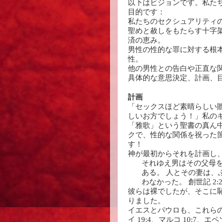
以下はビジョンです。私た
目的です：
私たちのセクシュアリティ
聖めと赦しをもたらす十字
済の恵み。
男性の性的な罪に対する根
性。
他の男性との告白や正直な
具体的な意思決定、計画、
計画
「セックスほど素晴らしい
しいお方でしょう！」私の
「雅歌」という聖書の真ん
クで、性的な関係を祝った
す！
神が最初からそれを計画し
それゆえ男はその父母
ある。 人とその妻は、
わなかった。 創世記 2:2
彼らは裸でしたが、そこに恥
りました。
イエスとパウロも、これら
イ 19:4、マルコ 10:7、エペ