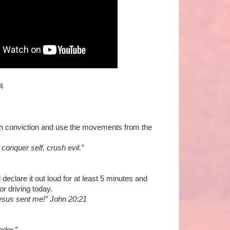
4
ith conviction and use the movements from the
onquer self, crush evil.”
declare it out loud for at least 5 minutes and
r driving today.
esus sent me!” John 20:21
dor.”