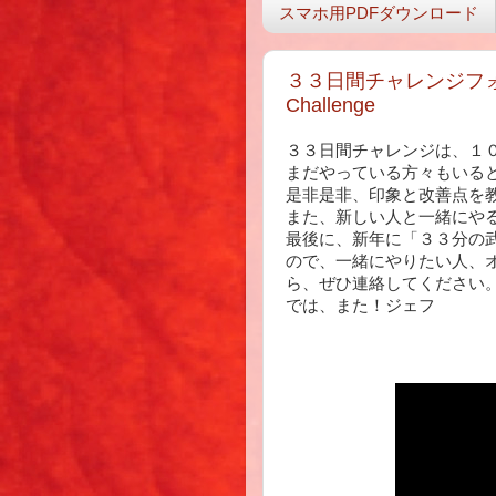
スマホ用PDFダウンロード
３３日間チャレンジフォローアッ
Challenge
３３日間チャレンジは、１
まだやっている方々もいる
是非是非、印象と改善点を
また、新しい人と一緒にや
最後に、新年に「３３分の
ので、一緒にやりたい人、
ら、ぜひ連絡してください
では、また！ジェフ