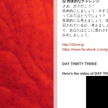
⑤ 肉体的なチャレンジ
さあ、出て行こう！
具体的にしましょう：今す
ってみてはどうでしょう？
長期的にも考えましょう。
召されているか、考えまし
て、あなたはどこに遣わさ
み出しましょう。
http://33mw.jp
https://www.facebook.com/g
DAY THIRTY THREE
Here’s the video of DAY 