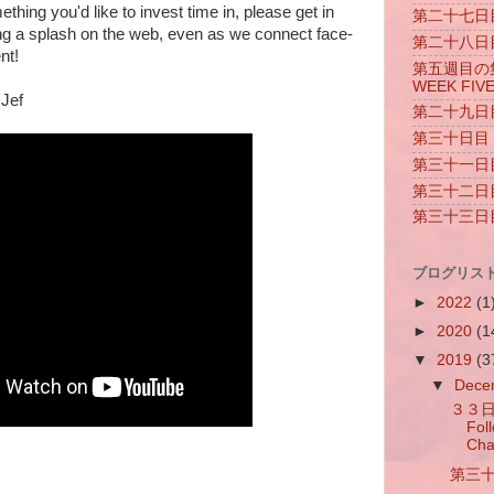
omething you'd like to invest time in, please get in
第二十七日目 
ng a splash on the web, even as we connect face-
第二十八日目 
nt!
第五週目の集ま
WEEK FIV
 Jef
第二十九日目 
第三十日目 D
第三十一日目 
第三十二日目 
第三十三日目 
ブログリスト 
►
2022
(1
►
2020
(1
▼
2019
(3
▼
Dece
３３
Fol
Cha
第三十三