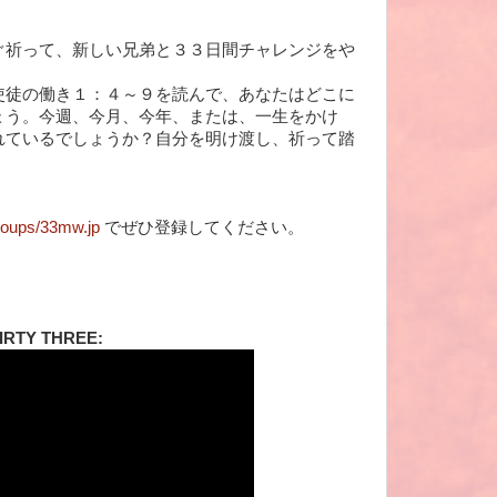
ぐ祈って、新しい兄弟と３３日間チャレンジをや
使徒の働き１：４～９を読んで、あなたはどこに
ょう。今週、今月、今年、または、一生をかけ
れているでしょうか？自分を明け渡し、祈って踏
roups/33mw.jp
でぜひ登録してください。
THIRTY THREE: