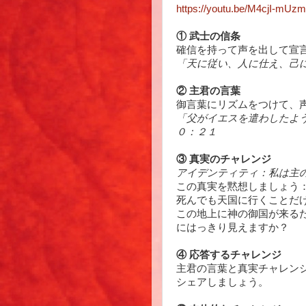
https://youtu.be/M4cjI-mUz
① 武士の信条
確信を持って声を出して宣
「天に従い、人に仕え、己
② 主君の言葉
御言葉にリズムをつけて、
「父がイエスを遣わしたよ
０：２１
③ 真実のチャレンジ
アイデンティティ：私は主
この真実を黙想しましょう
死んでも天国に行くことだ
この地上に神の御国が来る
にはっきり見えますか？
④ 応答するチャレンジ
主君の言葉と真実チャレン
シェアしましょう。