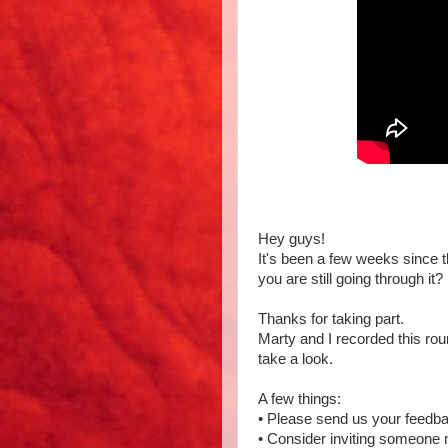
Hey guys!
It's been a few weeks since 
you are still going through it?
Thanks for taking part.
Marty and I recorded this rou
take a look.
A few things:
• Please send us your feedb
• Consider inviting someone 