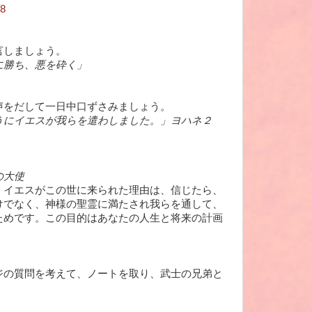
m8
言しましょう。
に勝ち、悪を砕く」
声をだして一日中口ずさみましょう。
うにイエスが我らを遣わしました。」ヨハネ２
の大使
：イエスがこの世に来られた理由は、信じたら、
けでなく、神様の聖霊に満たされ我らを通して、
ためです。この目的はあなたの人生と将来の計画
ジの質問を考えて、ノートを取り、武士の兄弟と