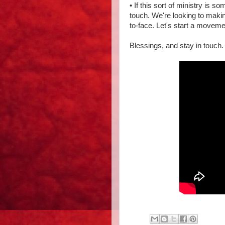
• If this sort of ministry is s
touch. We're looking to maki
to-face. Let's start a moveme
Blessings, and stay in touch.