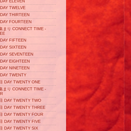
AY ELEVEN
AY TWELVE
AY THIRTEEN
AY FOURTEEN
り CONNECT TIME -
EE
AY FIFTEEN
AY SIXTEEN
AY SEVENTEEN
AY EIGHTEEN
AY NINETEEN
AY TWENTY
DAY TWENTY ONE
り CONNECT TIME -
UR
DAY TWENTY TWO
DAY TWENTY THREE
DAY TWENTY FOUR
DAY TWENTY FIVE
DAY TWENTY SIX