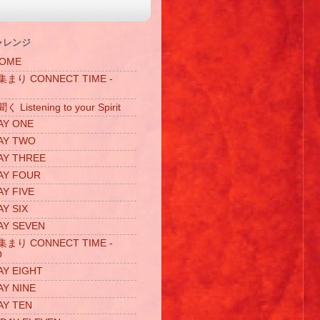
ャレンジ
OME
り CONNECT TIME -
istening to your Spirit
Y ONE
Y TWO
Y THREE
Y FOUR
Y FIVE
Y SIX
Y SEVEN
り CONNECT TIME -
O
Y EIGHT
Y NINE
Y TEN