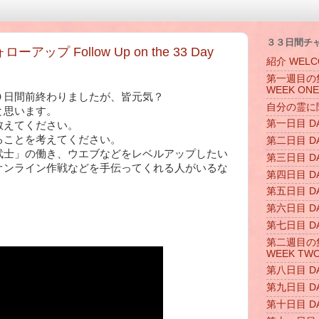
３３日間チ
プ Follow Up on the 33 Day
紹介 WELC
第一週目の集ま
WEEK ONE
０日間前終わりましたが、皆元気？
自分の霊に聞く L
と思います。
第一日目 DA
教えてください。
ることを考えてください。
第二日目 DA
武士」の働き、ウエブなどをレベルアップしたい
第三日目 DA
オンライン作戦などを手伝ってくれる人がいるな
第四日目 DA
。
第五日目 DA
第六日目 DA
第七日目 DA
第二週目の集ま
WEEK TW
第八日目 DA
第九日目 DA
第十日目 DA