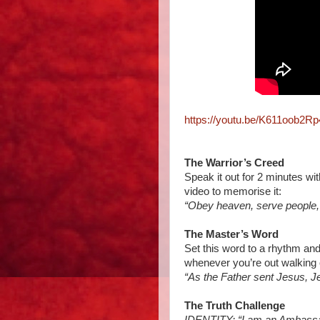
https://youtu.be/K611oob2Rp
The Warrior’s Creed
Speak it out for 2 minutes w
video to memorise it:
“Obey heaven, serve people, c
The Master’s Word
Set this word to a rhythm and 
whenever you’re out walking o
“As the Father sent Jesus, J
The Truth Challenge
IDENTITY: “I am an Ambassa