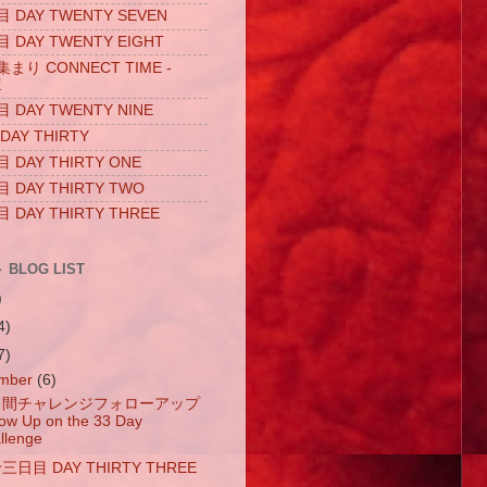
DAY TWENTY SEVEN
DAY TWENTY EIGHT
り CONNECT TIME -
E
DAY TWENTY NINE
AY THIRTY
DAY THIRTY ONE
DAY THIRTY TWO
DAY THIRTY THREE
BLOG LIST
)
4)
7)
mber
(6)
日間チャレンジフォローアップ
low Up on the 33 Day
llenge
日目 DAY THIRTY THREE