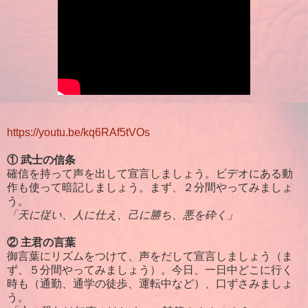
https://youtu.be/kq6RAf5tVOs
① 武士の信条
確信を持って声を出して宣言しましょう。ビデオにある動
作も使って暗記しましょう。まず、２分間やってみましょ
う。
「天に従い、人に仕え、己に勝ち、悪を砕く」
② 主君の言葉
御言葉にリズムをつけて、声をだして宣言しましょう（ま
ず、５分間やってみましょう）。今日、一日中どこに行く
時も（通勤、通学の徒歩、運転中など）、口ずさみましょ
う。