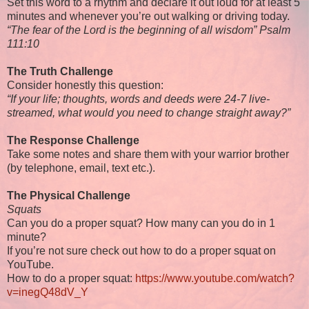
Set this word to a rhythm and declare it out loud for at least 5
minutes and whenever you’re out walking or driving today.
“The fear of the Lord is the beginning of all wisdom” Psalm
111:10
The Truth Challenge
Consider honestly this question:
“If your life; thoughts, words and deeds were 24-7 live-
streamed, what would you need to change straight away?”
The Response Challenge
Take some notes and share them with your warrior brother
(by telephone, email, text etc.).
The Physical Challenge
Squats
Can you do a proper squat? How many can you do in 1
minute?
If you’re not sure check out how to do a proper squat on
YouTube.
How to do a proper squat:
https://www.youtube.com/watch?
v=inegQ48dV_Y