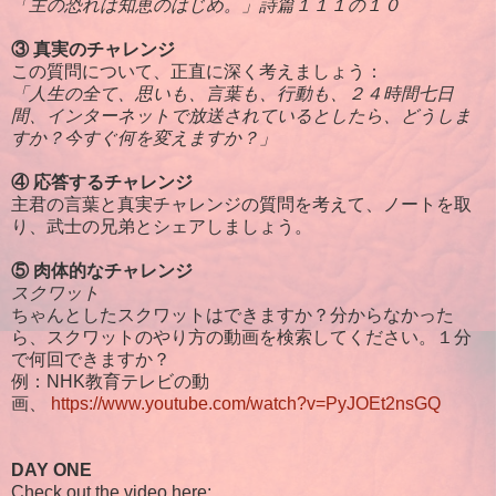
「主の恐れは知恵のはじめ。」詩篇１１１の１０
③ 真実のチャレンジ
この質問について、正直に深く考えましょう：
「人生の全て、思いも、言葉も、行動も、２４時間七日
間、インターネットで放送されているとしたら、どうしま
すか？今すぐ何を変えますか？」
④ 応答するチャレンジ
主君の言葉と真実チャレンジの質問を考えて、ノートを取
り、武士の兄弟とシェアしましょう。
⑤ 肉体的なチャレンジ
スクワット
ちゃんとしたスクワットはできますか？分からなかった
ら、スクワットのやり方の動画を検索してください。１分
で何回できますか？
例：NHK教育テレビの動
画、
https://www.youtube.com/watch?v=PyJOEt2nsGQ
DAY ONE
Check out the video here: