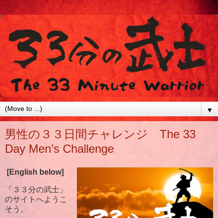
▼
男性の３３日間チャレンジ The 33
Day Men’s Challenge
[English below]
「３３分の武士」
のサイトへようこ
そう。