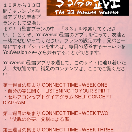
１０月から３３日
間チャレンジが聖
書アプリの聖書プ
ランとして登場し
ます！（聖書プランの中、「３３」を検索してくださ
い。）どうぞ、YouVersion聖書のアプリを使って、友達と
一緒にぜひやってください。プランの設定の中、兄弟と一
緒にするオプションをすれば、毎日の
応答するチャレン
を
YouVersion の中から共有することができます。
YouVersion聖書アプリを通して、このサイトに辿り着いた
人、大歓迎です。補足のコンテンツは、ここでご覧くださ
い：
第一週目の集まり CONNECT TIME - WEEK ONE
・
自分の霊に聞く LISTENING TO YOUR SPIRIT
・
セルフコンセプトダイアグラム SELF CONCEPT
DIAGRAM
第二週目の集まり CONNECT TIME - WEEK TWO
・
「父親の必要、父親による傷」
第三週目の集まり CONNECT TIME - WEEK THREE