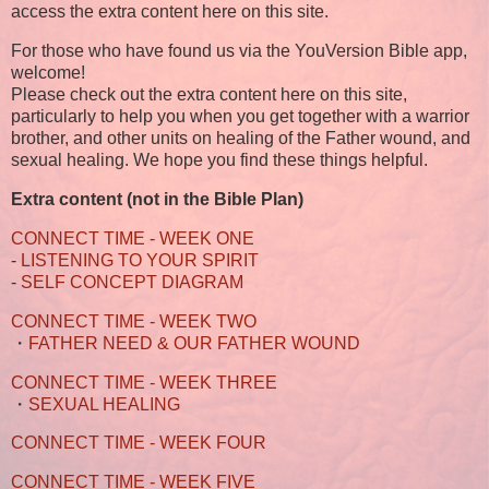
access the extra content here on this site.
For those who have found us via the YouVersion Bible app,
welcome!
Please check out the extra content here on this site,
particularly to help you when you get together with a warrior
brother, and other units on healing of the Father wound, and
sexual healing. We hope you find these things helpful.
Extra content (not in the Bible Plan)
CONNECT TIME - WEEK ONE
-
LISTENING TO YOUR SPIRIT
-
SELF CONCEPT DIAGRAM
CONNECT TIME - WEEK TWO
・
FATHER NEED & OUR FATHER WOUND
CONNECT TIME - WEEK THREE
・
SEXUAL HEALING
CONNECT TIME - WEEK FOUR
CONNECT TIME - WEEK FIVE